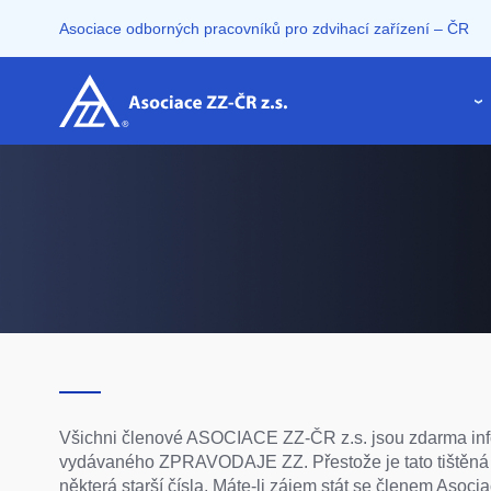
Přejít
Asociace odborných pracovníků pro zdvihací zařízení – ČR
k
hlavnímu
obsahu
Všichni členové ASOCIACE ZZ-ČR z.s. jsou zdarma info
vydávaného ZPRAVODAJE ZZ. Přestože je tato tištěná p
některá starší čísla. Máte-li zájem stát se členem Asocia