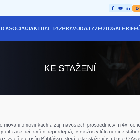
E
O ASOCIACI
AKTUALITY
ZPRAVODAJ ZZ
FOTOGALERIE
F
Hlavní
navigace
KE STAŽENÍ
rmovaní o novinkách a zajímavostech prostřednictvím 4x ročn
ublikace nečlenům neprodejná, je možno v této rubrice stáhno
ce, vyplňte prosím Přihlášku, která je ke stažení v rubrice O Aso