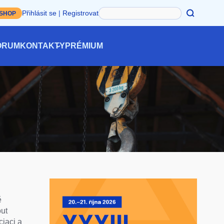
Hledat
Přihlásit se
|
Registrovat
-SHOP
ÓRUM
KONTAKTY
PRÉMIUM
ě
ut
ciaci a