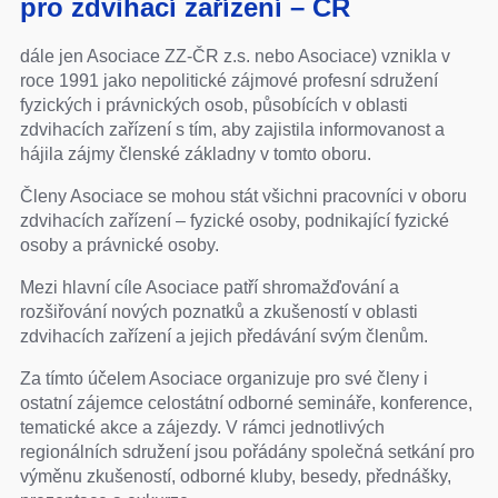
pro zdvihací zařízení – ČR
dále jen Asociace ZZ-ČR z.s. nebo Asociace) vznikla v
roce 1991 jako nepolitické zájmové profesní sdružení
fyzických i právnických osob, působících v oblasti
zdvihacích zařízení s tím, aby zajistila informovanost a
hájila zájmy členské základny v tomto oboru.
Členy Asociace se mohou stát všichni pracovníci v oboru
zdvihacích zařízení – fyzické osoby, podnikající fyzické
osoby a právnické osoby.
Mezi hlavní cíle Asociace patří shromažďování a
rozšiřování nových poznatků a zkušeností v oblasti
zdvihacích zařízení a jejich předávání svým členům.
Za tímto účelem Asociace organizuje pro své členy i
ostatní zájemce celostátní odborné semináře, konference,
tematické akce a zájezdy. V rámci jednotlivých
regionálních sdružení jsou pořádány společná setkání pro
výměnu zkušeností, odborné kluby, besedy, přednášky,