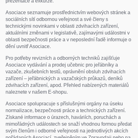
prezentace a exkurze.
Asociace seznamuje prostřednictvím webových stránek a
sociálních sítí odbornou veřejnost a své členy s
technickými novinkami v oblasti zdvihacích zařízení,
aktuálními změnami v legislativě, zajímavými událostmi v
oblasti bezpečnosti práce a v neposlední řadě informuje o
dění uvnitř Asociace.
Pro potřeby revizních a odborných techniků zajišťuje
Asociace vydávání a prodej učebnic pro jeřábníky a
vazače, zkušebních testů, oprávnění obsluh zdvihacích
zařízení – jeřábnických a vazačských průkazů, deníků
zdvihacích zařízení, apod. Přehled nabízených materiálů
naleznete v našem E-shopu.
Asociace spolupracuje s příslušnými orgány na úseku
normalizace, bezpečnosti práce a technických zařízení.
Získané informace o úrazech, haváriích, poruchách a
mimořádných událostech se snaží vhodnou formou předat
svým členům i odborné veřejnosti na jednotlivých akcích
pořádaných Asociací, zveřejněním ve Zpravodaji nebo na